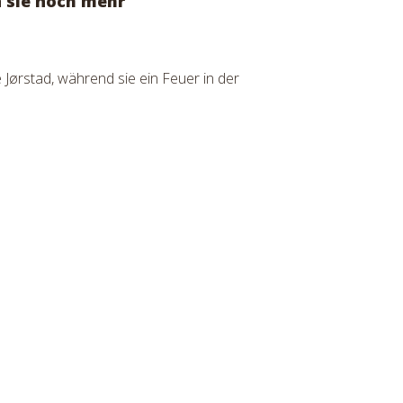
n sie noch mehr
Facebook
Mail
teilen
senden
Jørstad, während sie ein Feuer in der