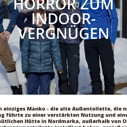
HORROR ZUM
INDOOR-
VERGNÜGEN
n einziges Manko - die alte Außentoilette, die 
ng führte zu einer verstärkten Nutzung und ein
mütlichen Hütte in Nordmarka, außerhalb von O