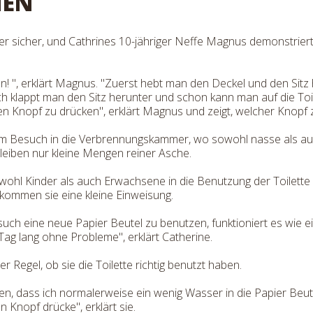
NEN
er sicher, und Cathrines 10-jähriger Neffe Magnus demonstriert 
zen! ", erklärt Magnus. "Zuerst hebt man den Deckel und den Sit
ach klappt man den Sitz herunter und schon kann man auf die Toil
n Knopf zu drücken", erklärt Magnus und zeigt, welcher Knopf z
t vom Besuch in die Verbrennungskammer, wo sowohl nasse als a
eiben nur kleine Mengen reiner Asche.
 sowohl Kinder als auch Erwachsene in die Benutzung der Toilett
ommen sie eine kleine Einweisung.
ch eine neue Papier Beutel zu benutzen, funktioniert es wie ei
ag lang ohne Probleme", erklärt Catherine.
er Regel, ob sie die Toilette richtig benutzt haben.
en, dass ich normalerweise ein wenig Wasser in die Papier Beutel
Knopf drücke", erklärt sie.