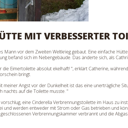
ÜTTE MIT VERBESSERTER T
es Mann vor dem Zweiten Weltkrieg gebaut. Eine einfache Hütte
ösung befand sich im Nebengebäude. Das änderte sich, als Cathrin
r die Eimertoilette absolut ekelhaft! ", erklärt Catherine, währe
orschein bringt.
 meiner Angst vor der Dunkelheit ist das eine unerträgliche Situ
nachts auf die Toilette musste. "
e vorschlug, eine Cinderella Verbrennungstoilette im Haus zu insta
ei und werden entweder mit Strom oder Gas betrieben und könn
 einer geschlossenen Verbrennungskammer verbrannt und die Ab