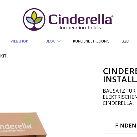
CINDERELLA ECO SALES AS
WEBSHOP
BLOG
KUNDENBETREUUNG
B2B
KIT
CINDER
INSTALL
RINGEN
BAUSATZ FÜR 
ELEKTRISCHE
CINDERELLA .
Regul
Preis
FINDEN