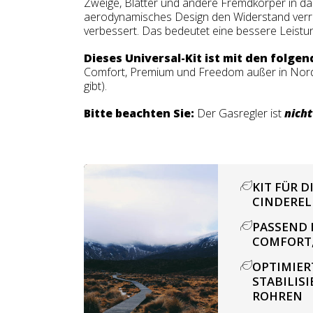
Zweige, Blätter und andere Fremdkörper in da
aerodynamisches Design den Widerstand verri
verbessert. Das bedeutet eine bessere Leistun
Dieses Universal-Kit ist mit den folge
Comfort, Premium und Freedom außer in Nord
gibt).
Bitte beachten Sie:
Der Gasregler ist
nicht
KIT FÜR 
CINDEREL
PASSEND 
COMFORT,
OPTIMIER
STABILIS
ROHREN