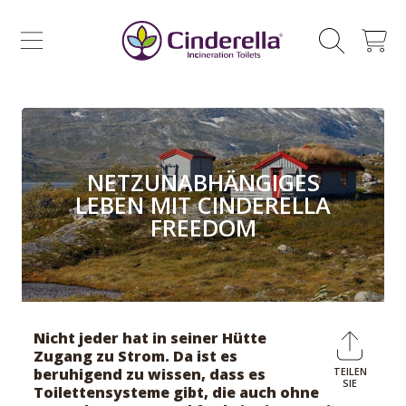
CINDERELLA ECO SALES AS
ZUM INHALT SPRINGEN
WAGEN
NETZUNABHÄNGIGES
LEBEN MIT CINDERELLA
FREEDOM
Nicht jeder hat in seiner Hütte
Zugang zu Strom. Da ist es
beruhigend zu wissen, dass es
TEILEN
Auf
SIE
Toilettensysteme gibt, die auch ohne
Faceb