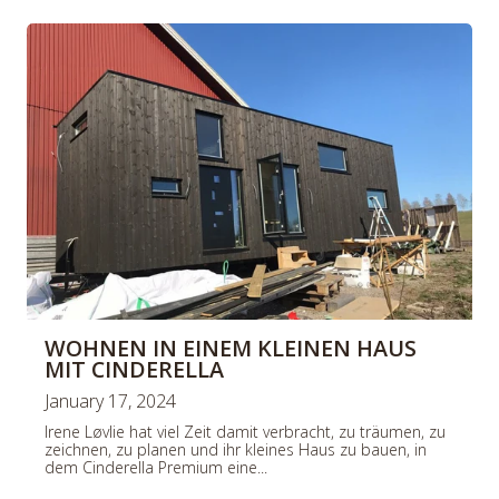
e
e
i
i
s
s
WOHNEN IN EINEM KLEINEN HAUS
MIT CINDERELLA
January 17, 2024
Irene Løvlie hat viel Zeit damit verbracht, zu träumen, zu
zeichnen, zu planen und ihr kleines Haus zu bauen, in
dem Cinderella Premium eine...