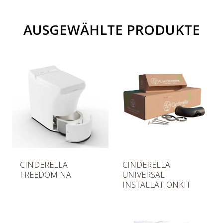
AUSGEWÄHLTE PRODUKTE
R
R
CINDERELLA
CINDERELLA
e
e
FREEDOM NA
UNIVERSAL
g
g
INSTALLATIONKIT
u
u
l
l