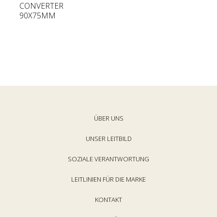
g
CONVERTER
90X75MM
u
l
ä
r
e
r
P
r
e
ÜBER UNS
i
s
UNSER LEITBILD
SOZIALE VERANTWORTUNG
LEITLINIEN FÜR DIE MARKE
KONTAKT