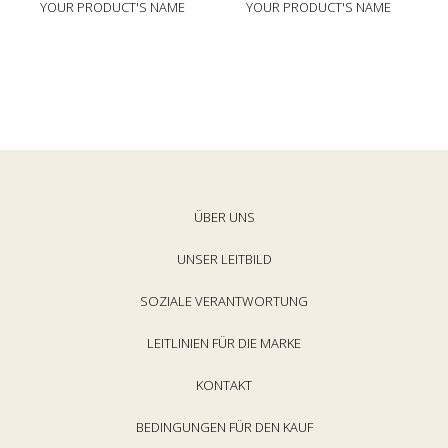
R
R
YOUR PRODUCT'S NAME
YOUR PRODUCT'S NAME
e
e
g
g
Der
Der
u
u
Name
Name
l
l
Ihres
Ihres
ä
ä
Produkts
Produkts
r
r
e
e
r
r
P
P
r
r
e
ÜBER UNS
e
i
i
s
s
UNSER LEITBILD
SOZIALE VERANTWORTUNG
LEITLINIEN FÜR DIE MARKE
KONTAKT
BEDINGUNGEN FÜR DEN KAUF