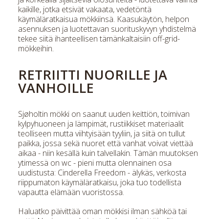
kaikille, jotka etsivät vakaata, vedetöntä
käymäläratkaisua mökkiinsä. Kaasukäytön, helpon
asennuksen ja luotettavan suorituskyvyn yhdistelmä
tekee siitä ihanteellisen tämänkaltaisiin off-grid-
mökkeihin.
RETRIITTI NUORILLE JA
VANHOILLE
Sjøholtin mökki on saanut uuden keittiön, toimivan
kylpyhuoneen ja lämpimät, rustiikkiset materiaalit
teolliseen mutta viihtyisään tyyliin, ja siitä on tullut
paikka, jossa sekä nuoret että vanhat voivat viettää
aikaa - niin kesällä kuin talvellakin. Tämän muutoksen
ytimessä on wc - pieni mutta olennainen osa
uudistusta: Cinderella Freedom - älykäs, verkosta
riippumaton käymäläratkaisu, joka tuo todellista
vapautta elämään vuoristossa.
Haluatko päivittää oman mökkisi ilman sähköä tai