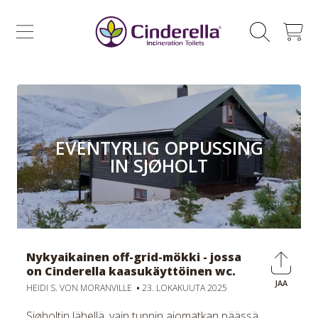
CINDERELLA ECO SALES AS
SIIRRY SISÄLTÖÖN
OSTOSKOR
EVENTYRLIG OPPUSSING
IN SJØHOLT
Nykyaikainen off-grid-mökki - jossa
on Cinderella kaasukäyttöinen wc.
JAA
Jaa
HEIDI S. VON MORANVILLE
23. LOKAKUUTA 2025
Face
Sjøholtin lähellä, vain tunnin ajomatkan päässä