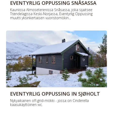
EVENTYRLIG OPPUSSING SNÅSASSA
Kauniissa Almoseterenissä Snåsassa, joka sijaitsee
Trøndelagissa Keski-Norjassa, Eventyrlig Oppussing
muutti yksinkertaisen vuoristomökin...
EVENTYRLIG OPPUSSING IN SJØHOLT
Nykyaikainen off-grid-mökki - jossa on Cinderella
kaasukäyttöinen wc.