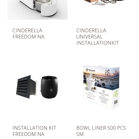
N
N
CINDERELLA
CINDERELLA
o
o
FREEDOM NA
UNIVERSAL
r
r
INSTALLATIONKIT
m
m
a
a
a
a
l
l
i
i
h
h
i
i
n
n
t
t
a
a
N
N
INSTALLATION KIT
BOWL LINER 500 PCS
o
o
FREEDOM NA
SM