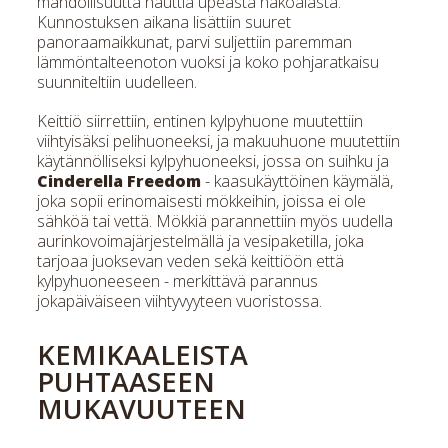
mahdollisuutta nauttia upeasta näköalasta.
Kunnostuksen aikana lisättiin suuret
panoraamaikkunat, parvi suljettiin paremman
lämmöntalteenoton vuoksi ja koko pohjaratkaisu
suunniteltiin uudelleen.
Keittiö siirrettiin, entinen kylpyhuone muutettiin
viihtyisäksi pelihuoneeksi, ja makuuhuone muutettiin
käytännölliseksi kylpyhuoneeksi, jossa on suihku ja
Cinderella Freedom
- kaasukäyttöinen käymälä,
joka sopii erinomaisesti mökkeihin, joissa ei ole
sähköä tai vettä. Mökkiä parannettiin myös uudella
aurinkovoimajärjestelmällä ja vesipaketilla, joka
tarjoaa juoksevan veden sekä keittiöön että
kylpyhuoneeseen - merkittävä parannus
jokapäiväiseen viihtyvyyteen vuoristossa.
KEMIKAALEISTA
PUHTAASEEN
MUKAVUUTEEN