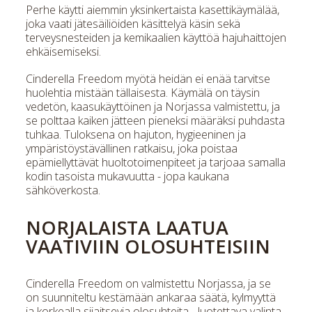
Perhe käytti aiemmin yksinkertaista kasettikäymälää,
joka vaati jätesäiliöiden käsittelyä käsin sekä
terveysnesteiden ja kemikaalien käyttöä hajuhaittojen
ehkäisemiseksi.
Cinderella Freedom myötä heidän ei enää tarvitse
huolehtia mistään tällaisesta. Käymälä on täysin
vedetön, kaasukäyttöinen ja Norjassa valmistettu, ja
se polttaa kaiken jätteen pieneksi määräksi puhdasta
tuhkaa. Tuloksena on hajuton, hygieeninen ja
ympäristöystävällinen ratkaisu, joka poistaa
epämiellyttävät huoltotoimenpiteet ja tarjoaa samalla
kodin tasoista mukavuutta - jopa kaukana
sähköverkosta.
NORJALAISTA LAATUA
VAATIVIIN OLOSUHTEISIIN
Cinderella Freedom on valmistettu Norjassa, ja se
on suunniteltu kestämään ankaraa säätä, kylmyyttä
ja korkealla sijaitsevia olosuhteita - luotettava valinta