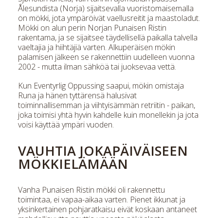
Ålesundista (Norja) sijaitsevalla vuoristomaisemalla
on mökki, jota ympäröivät vaellusreitit ja maastoladut.
Mökki on alun perin Norjan Punaisen Ristin
rakentama, ja se sijaitsee täydellisellä paikalla talvella
vaeltajia ja hiihtäjiä varten. Alkuperäisen mökin
palamisen jälkeen se rakennettiin uudelleen vuonna
2002 - mutta ilman sähköä tai juoksevaa vettä.
Kun Eventyrlig Oppussing saapui, mökin omistaja
Runa ja hänen tyttärensä halusivat
toiminnallisemman ja viihtyisämmän retriitin - paikan,
joka toimisi yhtä hyvin kahdelle kuin monellekin ja jota
voisi käyttää ympäri vuoden.
VAUHTIA JOKAPÄIVÄISEEN
MÖKKIELÄMÄÄN
Vanha Punaisen Ristin mökki oli rakennettu
toimintaa, ei vapaa-aikaa varten. Pienet ikkunat ja
yksinkertainen pohjaratkaisu eivät koskaan antaneet