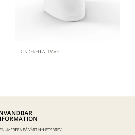
s
O
CINDERELLA TRAVEL
r
d
i
n
a
r
i
e
NVÄNDBAR
p
NFORMATION
r
ENUMERERA PÅ VÅRT NYHETSBREV
i