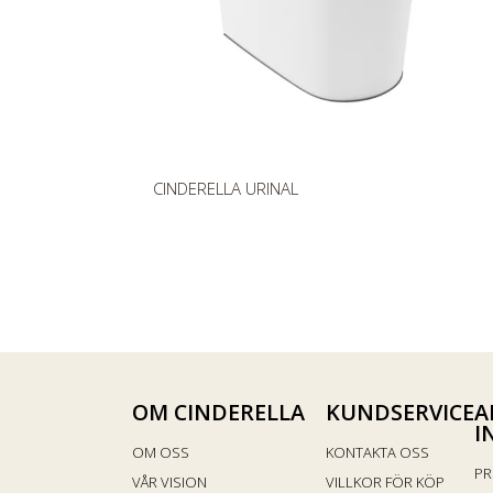
s
O
CINDERELLA URINAL
r
d
i
n
a
r
i
e
OM CINDERELLA
KUNDSERVICE
A
p
I
r
OM OSS
KONTAKTA OSS
PR
i
VÅR VISION
VILLKOR FÖR KÖP