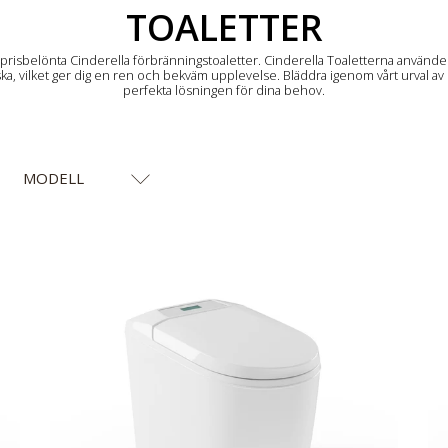
KOLLEKTION:
TOALETTER
risbelönta Cinderella förbränningstoaletter.
Cinderella Toaletterna använder 
l aska, vilket ger dig en ren och bekväm upplevelse.
Bläddra igenom vårt urval av 
perfekta lösningen för dina behov.
MODELL