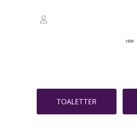
HOPPA TILL INNEHÅLL
INLOGGNING
HEM
TOALETTER