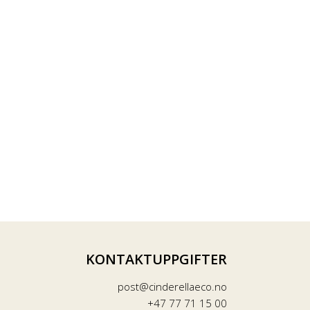
s
KONTAKTUPPGIFTER
post@cinderellaeco.no
+47 77 71 15 00