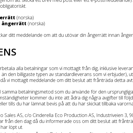
obligatoriskt.
gerrätt
(norska)
m ångerrätt
(norska)
ickar ditt meddelande om att du utövar din ångerrätt innan ångerf
NENS
rbetala alla betalningar som vi mottagit från dig, inklusive lev
än den billigaste typen av standardleverans som vi erbjuder), u
 vi mottagit meddelande om ditt beslut att frånträda detta avta
 samma betalningsmetod som du använde för den ursprungliga t
ndigheter kommer du inte att ådra dig några avgifter till följd 
 eller tills du har lämnat bevis på att du har skickat tillbaka varor
Eco Sales AS, c/o Cinderella Eco Production AS, Industriveien 3, 
 från den dag då du informerade oss om ditt beslut att frånträda
har löpt ut.