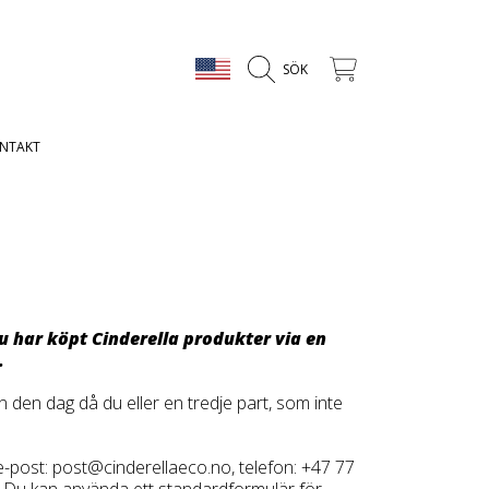
LAND/REGION
VAGN
SÖK
NTAKT
 har köpt Cinderella produkter via en
.
n den dag då du eller en tredje part, som inte
 e-post: post@cinderellaeco.no, telefon: +47 77
e). Du kan använda ett standardformulär för