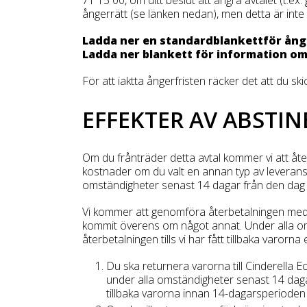
ångerrätt (se länken nedan), men detta är inte 
Ladda ner
en standardblankett
för ån
Ladda ner blankett för information o
För att iaktta ångerfristen räcker det att du sk
EFFEKTER AV ABSTI
Om du frånträder detta avtal kommer vi att åte
kostnader om du valt en annan typ av leverans 
omständigheter senast 14 dagar från den dag då
Vi kommer att genomföra återbetalningen med
kommit överens om något annat. Under alla omstä
återbetalningen tills vi har fått tillbaka varorna
Du ska returnera varorna till Cinderella 
under alla omständigheter senast 14 dagar
tillbaka varorna innan 14-dagarsperioden 