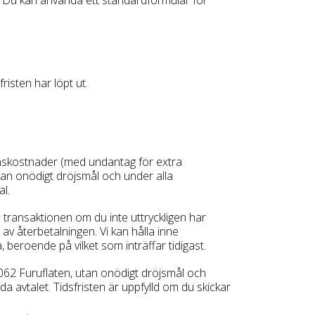
risten har löpt ut.
eranskostnader (med undantag för extra
tan onödigt dröjsmål och under alla
l.
ransaktionen om du inte uttryckligen har
av återbetalningen. Vi kan hålla inne
na, beroende på vilket som inträffar tidigast.
9062 Furuflaten, utan onödigt dröjsmål och
 avtalet. Tidsfristen är uppfylld om du skickar