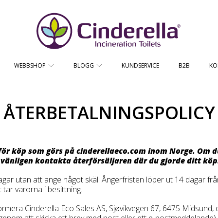
CINDERELLA ECO SALES AS
WEBBSHOP
BLOGG
KUNDSERVICE
B2B
KO
ÅTERBETALNINGSPOLICY
 för köp som görs på cinderellaeco.com inom Norge. Om du
d, vänligen kontakta återförsäljaren där du gjorde ditt köp
agar utan att ange något skäl. Ångerfristen löper ut 14 dagar frå
tar varorna i besittning.
nformera Cinderella Eco Sales AS, Sjøvikvegen 67, 6475 Midsund,
ex. genom att skicka ett brev med post eller ett e-postmeddeland