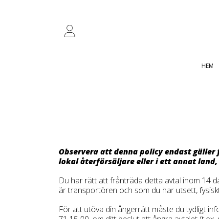
HOPPA TILL INNEHÅLL
INLOGGNING
HEM
Observera att denna policy endast gäller
lokal återförsäljare eller i ett annat lan
Du har rätt att frånträda detta avtal inom 14 d
är transportören och som du har utsett, fysiskt 
För att utöva din ångerrätt måste du tydligt i
71 15 00, om ditt beslut att ångra avtalet (t.