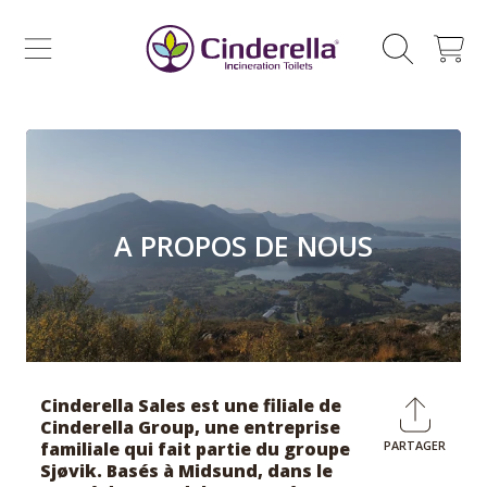
CINDERELLA ECO SALES AS
SKIP TO CONTENT
CHARIOT
A PROPOS DE NOUS
Cinderella Sales est une filiale de
Cinderella Group, une entreprise
familiale qui fait partie du groupe
PARTAGER
Partage
E
Sjøvik. Basés à Midsund, dans le
sur
u