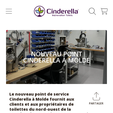
CINDERELLA ECO SALES AS
SKIP TO CONTENT
CHARIOT
NOUVEAU POINT
CINDERELLA À MOLDE
Le nouveau point de service
Cinderella à Molde fournit aux
clients et aux propriétaires de
PARTAGER
Partage
E
toilettes du nord-ouest de la
sur
u