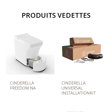
PRODUITS VEDETTES
P
P
CINDERELLA
CINDERELLA
r
r
FREEDOM NA
UNIVERSAL
i
i
INSTALLATIONKIT
x
x
n
n