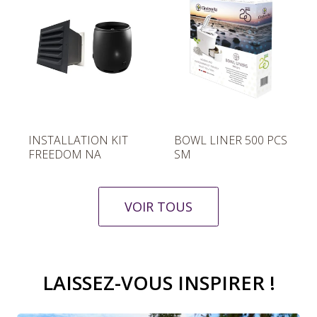
o
o
r
r
m
m
a
a
l
l
P
P
INSTALLATION KIT
BOWL LINER 500 PCS
r
r
FREEDOM NA
SM
i
i
x
x
n
n
VOIR TOUS
o
o
r
r
m
m
a
a
LAISSEZ-VOUS INSPIRER !
l
l