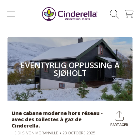
CINDERELLA ECO SALES AS
SKIP TO CONTENT
CHARIOT
EVENTYRLIG OPPUSSING À
SJØHOLT
Une cabane moderne hors réseau -
avec des toilettes à gaz de
Cinderella.
PARTAGER
Partage
E
sur
u
HEIDI S. VON MORANVILLE
23 OCTOBRE 2025
Facebo
c