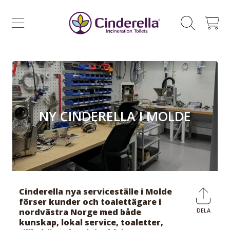
CINDERELLA ECO SALES AS
HOPPA TILL INNEHÅLL
VAGN
NY CINDERELLA I MOLDE
Cinderella nya serviceställe i Molde
förser kunder och toalettägare i
nordvästra Norge med både
DELA
Dela
kunskap, lokal service, toaletter,
på