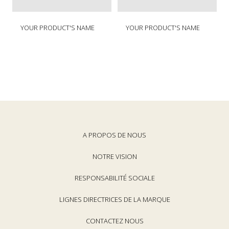
P
P
YOUR PRODUCT'S NAME
YOUR PRODUCT'S NAME
r
r
i
i
Nom
Nom
x
x
de
de
n
n
votre
votre
o
o
produit
produit
r
r
m
m
a
a
l
l
A PROPOS DE NOUS
NOTRE VISION
RESPONSABILITÉ SOCIALE
LIGNES DIRECTRICES DE LA MARQUE
CONTACTEZ NOUS