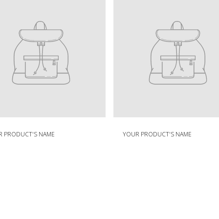
Din
O
kts
produkts
R PRODUCT'S NAME
YOUR PRODUCT'S NAME
r
namn
d
i
n
a
r
i
e