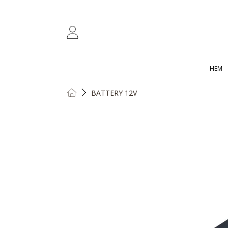
HOPPA TILL INNEHÅLL
INLOGGNING
HEM
HOME
BATTERY 12V
HOPPA TILL PRODUKTINFORMAT