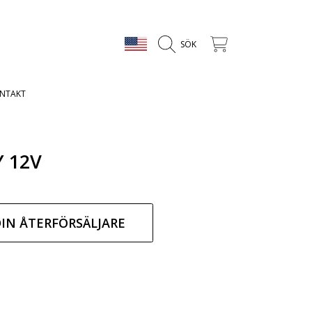
LAND/REGION
VAGN
SÖK
NTAKT
 12V
arie
DIN ÅTERFÖRSÄLJARE