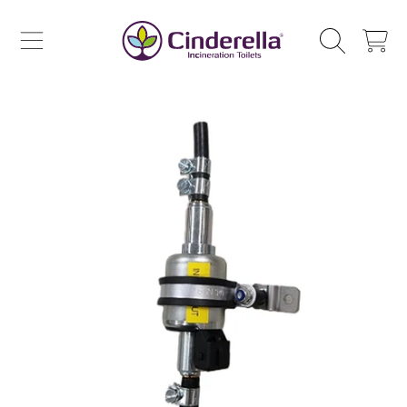
CINDERELLA ECO SALES AS
HOPPA TILL INNEHÅLL
VAGN
HOPPA TILL PRODUKTINFORMATION