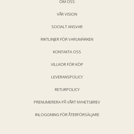
i
OM OSS
i
s
s
VÅR VISION
SOCIALT ANSVAR
RIKTLINJER FÖR VARUMÄRKEN
KONTAKTA OSS
VILLKOR FÖR KÖP
LEVERANSPOLICY
RETURPOLICY
PRENUMERERA PÅ VÅRT NYHETSBREV
INLOGGNING FÖR ÅTERFÖRSÄLJARE